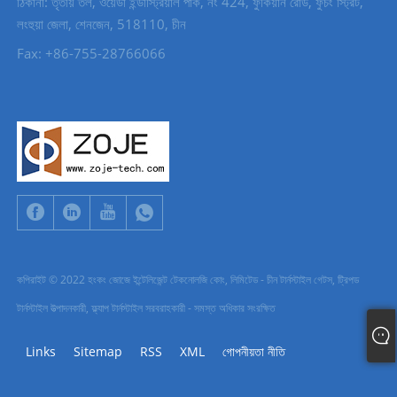
ঠিকানা: তৃতীয় তল, ওয়েডা ইন্ডাস্ট্রিয়াল পার্ক, নং 424, ফুকিয়ান রোড, ফুচং স্ট্রিট,
লংহুয়া জেলা, শেনজেন, 518110, চীন
Fax: +86-755-28766066
কপিরাইট © 2022 হংকং জোজে ইন্টেলিজেন্ট টেকনোলজি কোং, লিমিটেড - চীন টার্নস্টাইল গেটস, ট্রিপড
টার্নস্টাইল উত্পাদনকারী, ফ্ল্যাপ টার্নস্টাইল সরবরাহকারী - সমস্ত অধিকার সংরক্ষিত
Links
Sitemap
RSS
XML
গোপনীয়তা নীতি