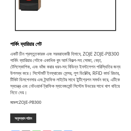
পার্কিং ব্যারিয়ার গেট
একটি চীন প্রস্তুতকারক এবং সরবরাহকারী হিসাবে, ZOJE ZOJE-PB300
পার্কিং ব্যারিয়ার গেটকে একাধিক বুম আর্ম বিকল্প-সহ সোজা, বেড়া,
টেলিস্কোপিক, এবং ভাঁজ করার ধরন-সহ বিভিন্ন ইনস্টলেশন পরিস্থিতির জন্য
উপলব্ধ করে। সিস্টেমটি ইনফ্রারেড সেন্সর, লুপ ডিটেক্টর, RFID কার্ড রিডার,
টিকিট ডিসপেনসার এবং ট্র্যাফিক লাইটের সাথে ইন্টিগ্রেশন সমর্থন করে, এটিকে
স্বতন্ত্র এবং নেটওয়ার্ক ট্রাফিক ম্যানেজমেন্ট সিস্টেম উভয়ের সাথে খাপ খাইয়ে
নিতে দেয়।
মডেল:ZOJE-PB300
অনুসন্ধান পাঠান