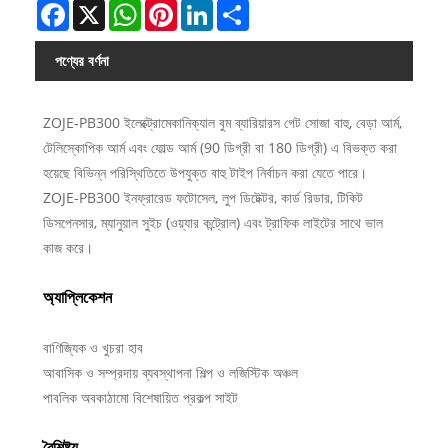
Facebook
X
WhatsApp
Pinterest
LinkedIn
Share
পণ্যের বর্ণনা
ZOJE-PB300 ইলেক্ট্রোমেকানিক্যাল বুম ব্যারিয়ারস গেট সোজা বাহু, বেড়া আর্ম,
টেলিস্কোপিক আর্ম এবং ফোল্ড আর্ম (90 ডিগ্রী বা 180 ডিগ্রী) এ বিভক্ত করা
হয়েছে বিভিন্ন পরিস্থিতিতে উপযুক্ত বাহু টাইপ নির্বাচন করা যেতে পারে।
ZOJE-PB300 ইনফ্রারেড ফটোসেল, লুপ ডিটেক্টর, কার্ড রিডার, টিকিট
ডিসপেনসার, ম্যানুয়াল সুইচ (ওয়্যার কন্ট্রোল) এবং ট্রাফিক লাইটের সাথে ভাল
কাজ করে।
অ্যাপ্লিকেশন
বাণিজ্যিক ও খুচরা হাব
আবাসিক ও সম্প্রদায় ব্যবস্থাপনা শিল্প ও লজিস্টিক অঞ্চল
পাবলিক অবকাঠামো বিশেষায়িত প্রকল্প সাইট
বৈশিষ্ট্য