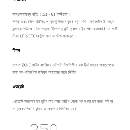
সামঞ্জস্যযোগ্য গতি: 1.5s - 8s নমনীয়তা।
সলিড বিল্ড: স্টিল হাউজিং + অ্যালুমিনিয়াম বুম। মসৃণ গতি: স্থিতিশীল 3-লিঙ্ক
ক্র্যাঙ্ক কাঠামো। নিরাপত্তা: ট্রিপল অ্যান্টি-ক্রাশ + ট্যাম্পার অ্যালার্ম.br> স্মার্ট
টেক: LPR/ETC/ব্লুটুথ এবং ক্লাউড প্রস্তুত।
টিপস
সমস্ত ZOJE পার্কিং ব্যারিয়ার গেটগুলি স্থিতিশীল এবং দীর্ঘ সময়ের অপারেশনের
জন্য স্ব-পরিকল্পিত যান্ত্রিক কাঠামোর সাথে নির্মিত
ওয়ারেন্টি
ওয়ারেন্টি সময়কাল হল ছুটির কারখানার তারিখ থেকে শুরু হওয়া দুই বছর, যদি না
পণ্যের ডেলিভারি চুক্তিতে অন্যথায় নির্ধারিত হয়।