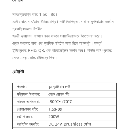
সামঞ্জস্যযোগ্য গতি: 1.5s - 8s।
নমনীয় বাহু: বাম/ডান বিনিময়যোগ্য। স্মার্ট নিরাপত্তা: বাধা + লুপ/রাডার সমর্থনে
স্বয়ংক্রিয়ভাবে বিপরীত।
জরুরী অ্যাক্সেস: পাওয়ার বন্ধ থাকলে স্বয়ংক্রিয়ভাবে উত্তোলন করে।
দ্বৈত সংকেত: বাধা এবং ট্রাফিক লাইটের জন্য রিলে আউটপুট। সম্পূর্ণ
ইন্টিগ্রেশন: RFID, QR, এবং বায়োমেট্রিক্স সমর্থন করে। কাস্টম আর্ম প্রকার:
সোজা, বেড়া, ভাঁজ, টেলিস্কোপিক।
ডেটাশিট
প্রকার:
বুম ব্যারিয়ার গেট
মন্ত্রিসভা উপাদান:
কোল্ড রোলড স্টি
কাজের তাপমাত্রা:
-30°C~+70°C
খোলা/বন্ধ গতি:
1.5s-8s
রেট পাওয়ার:
200W
ড্রাইভিং পদ্ধতি:
DC 24V, Brushless মোটর