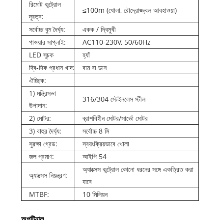
রিমোট কন্ট্রোল
≤100m (খোলা, রৌদ্রোজ্জ্বল আবহাওয়া)
দূরত্ব:
সর্বোচ্চ বুম দৈর্ঘ্য:
একক / দ্বিমুখী
পাওয়ার সাপ্লাই:
AC110-230V, 50/60Hz
LED সূচক
হ্যাঁ
দ্বি-দিক প্রধান খাদ:
বাম বা ডান
ঐচ্ছিক:
1) মন্ত্রিসভা
316/304 স্টেইনলেস স্টীল
উপাদান:
2) মোটর:
ব্রাশবিহীন মোটর/সার্ভো মোটর
3) বাহুর দৈর্ঘ্য:
সর্বোচ্চ 8 মি
সুরক্ষা গ্রেড:
স্বয়ংক্রিয়ভাবে খোলা
জল প্রমাণ:
আইপি 54
অ্যাক্সেস কন্ট্রোল কোনো ধরনের সঙ্গে একত্রিত করা
অ্যাক্সেস নিয়ন্ত্রণ:
যাবে
MTBF:
10 মিলিয়ন
অপটিনাল