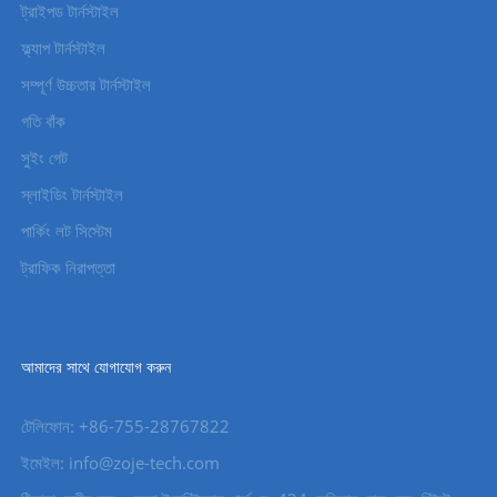
ট্রাইপড টার্নস্টাইল
ফ্ল্যাপ টার্নস্টাইল
সম্পূর্ণ উচ্চতার টার্নস্টাইল
গতি বাঁক
সুইং গেট
স্লাইডিং টার্নস্টাইল
পার্কিং লট সিস্টেম
ট্রাফিক নিরাপত্তা
আমাদের সাথে যোগাযোগ করুন
টেলিফোন: +86-755-28767822
ইমেইল: info@zoje-tech.com