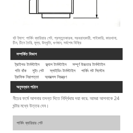
হট ট্যাগ: পার্কিং ব্যারিয়ার গেট, প্রস্তুতকারক, সরবরাহকারী, পাইকারি, কারখানা,
চীন, চীনে তৈরি, মূল্য, উদ্ধৃতি, গুণমান, সর্বশেষ বিক্রি
সম্পর্কিত বিভাগ
ট্রাইপড টার্নস্টাইল
ফ্ল্যাপ টার্নস্টাইল
সম্পূর্ণ উচ্চতার টার্নস্টাইল
গতি বাঁক
সুইং গেট
স্লাইডিং টার্নস্টাইল
পার্কিং লট সিস্টেম
ট্রাফিক নিরাপত্তা
অ্যাক্সেস নিয়ন্ত্রণ
অনুসন্ধান পাঠান
নীচের ফর্মে আপনার তদন্ত দিতে নির্দ্বিধায় দয়া করে. আমরা আপনাকে 24
ঘন্টার মধ্যে উত্তর দেব।