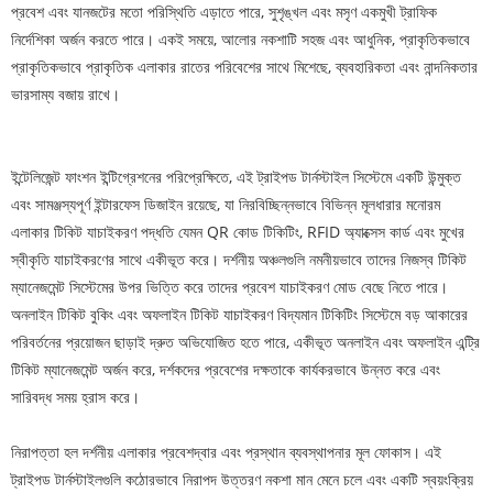
প্রবেশ এবং যানজটের মতো পরিস্থিতি এড়াতে পারে, সুশৃঙ্খল এবং মসৃণ একমুখী ট্রাফিক
নির্দেশিকা অর্জন করতে পারে। একই সময়ে, আলোর নকশাটি সহজ এবং আধুনিক, প্রাকৃতিকভাবে
প্রাকৃতিকভাবে প্রাকৃতিক এলাকার রাতের পরিবেশের সাথে মিশেছে, ব্যবহারিকতা এবং নান্দনিকতার
ভারসাম্য বজায় রাখে।
ইন্টেলিজেন্ট ফাংশন ইন্টিগ্রেশনের পরিপ্রেক্ষিতে, এই ট্রাইপড টার্নস্টাইল সিস্টেমে একটি উন্মুক্ত
এবং সামঞ্জস্যপূর্ণ ইন্টারফেস ডিজাইন রয়েছে, যা নিরবিচ্ছিন্নভাবে বিভিন্ন মূলধারার মনোরম
এলাকার টিকিট যাচাইকরণ পদ্ধতি যেমন QR কোড টিকিটিং, RFID অ্যাক্সেস কার্ড এবং মুখের
স্বীকৃতি যাচাইকরণের সাথে একীভূত করে। দর্শনীয় অঞ্চলগুলি নমনীয়ভাবে তাদের নিজস্ব টিকিট
ম্যানেজমেন্ট সিস্টেমের উপর ভিত্তি করে তাদের প্রবেশ যাচাইকরণ মোড বেছে নিতে পারে।
অনলাইন টিকিট বুকিং এবং অফলাইন টিকিট যাচাইকরণ বিদ্যমান টিকিটিং সিস্টেমে বড় আকারের
পরিবর্তনের প্রয়োজন ছাড়াই দ্রুত অভিযোজিত হতে পারে, একীভূত অনলাইন এবং অফলাইন এন্ট্রি
টিকিট ম্যানেজমেন্ট অর্জন করে, দর্শকদের প্রবেশের দক্ষতাকে কার্যকরভাবে উন্নত করে এবং
সারিবদ্ধ সময় হ্রাস করে।
নিরাপত্তা হল দর্শনীয় এলাকার প্রবেশদ্বার এবং প্রস্থান ব্যবস্থাপনার মূল ফোকাস। এই
ট্রাইপড টার্নস্টাইলগুলি কঠোরভাবে নিরাপদ উত্তরণ নকশা মান মেনে চলে এবং একটি স্বয়ংক্রিয়