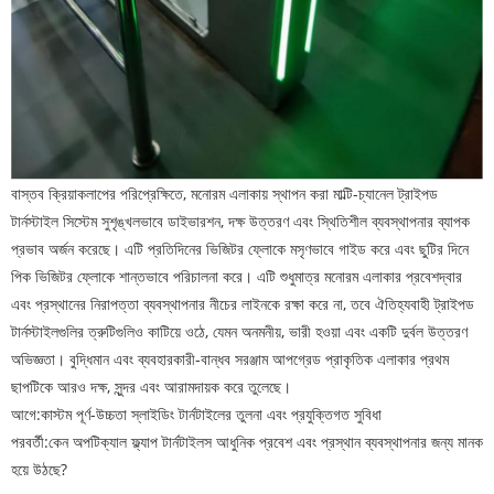
বাস্তব ক্রিয়াকলাপের পরিপ্রেক্ষিতে, মনোরম এলাকায় স্থাপন করা মাল্টি-চ্যানেল ট্রাইপড
টার্নস্টাইল সিস্টেম সুশৃঙ্খলভাবে ডাইভারশন, দক্ষ উত্তরণ এবং স্থিতিশীল ব্যবস্থাপনার ব্যাপক
প্রভাব অর্জন করেছে। এটি প্রতিদিনের ভিজিটর ফ্লোকে মসৃণভাবে গাইড করে এবং ছুটির দিনে
পিক ভিজিটর ফ্লোকে শান্তভাবে পরিচালনা করে। এটি শুধুমাত্র মনোরম এলাকার প্রবেশদ্বার
এবং প্রস্থানের নিরাপত্তা ব্যবস্থাপনার নীচের লাইনকে রক্ষা করে না, তবে ঐতিহ্যবাহী ট্রাইপড
টার্নস্টাইলগুলির ত্রুটিগুলিও কাটিয়ে ওঠে, যেমন অনমনীয়, ভারী হওয়া এবং একটি দুর্বল উত্তরণ
অভিজ্ঞতা। বুদ্ধিমান এবং ব্যবহারকারী-বান্ধব সরঞ্জাম আপগ্রেড প্রাকৃতিক এলাকার প্রথম
ছাপটিকে আরও দক্ষ, সুন্দর এবং আরামদায়ক করে তুলেছে।
আগে:
কাস্টম পূর্ণ-উচ্চতা স্লাইডিং টার্নটাইলের তুলনা এবং প্রযুক্তিগত সুবিধা
পরবর্তী:
কেন অপটিক্যাল ফ্ল্যাপ টার্নটাইলস আধুনিক প্রবেশ এবং প্রস্থান ব্যবস্থাপনার জন্য মানক
হয়ে উঠছে?