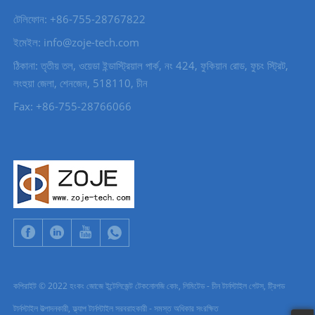
টেলিফোন: +86-755-28767822
ইমেইল: info@zoje-tech.com
ঠিকানা: তৃতীয় তল, ওয়েডা ইন্ডাস্ট্রিয়াল পার্ক, নং 424, ফুকিয়ান রোড, ফুচং স্ট্রিট,
লংহুয়া জেলা, শেনজেন, 518110, চীন
Fax: +86-755-28766066
কপিরাইট © 2022 হংকং জোজে ইন্টেলিজেন্ট টেকনোলজি কোং, লিমিটেড - চীন টার্নস্টাইল গেটস, ট্রিপড
টার্নস্টাইল উত্পাদনকারী, ফ্ল্যাপ টার্নস্টাইল সরবরাহকারী - সমস্ত অধিকার সংরক্ষিত