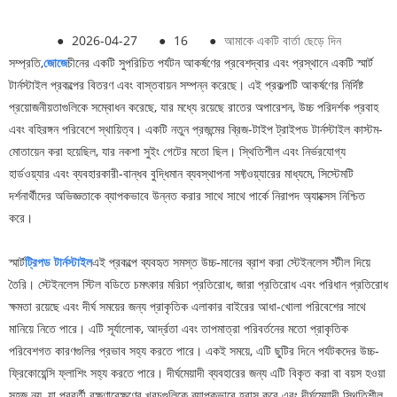
●
2026-04-27
●
16
●
আমাকে একটি বার্তা ছেড়ে দিন
সম্প্রতি,
জোজে
চীনের একটি সুপরিচিত পর্যটন আকর্ষণের প্রবেশদ্বার এবং প্রস্থানে একটি স্মার্ট
টার্নস্টাইল প্রকল্পের বিতরণ এবং বাস্তবায়ন সম্পন্ন করেছে। এই প্রকল্পটি আকর্ষণের নির্দিষ্ট
প্রয়োজনীয়তাগুলিকে সম্বোধন করেছে, যার মধ্যে রয়েছে রাতের অপারেশন, উচ্চ পরিদর্শক প্রবাহ
এবং বহিরঙ্গন পরিবেশে স্থায়িত্ব। একটি নতুন প্রজন্মের ব্রিজ-টাইপ ট্রাইপড টার্নস্টাইল কাস্টম-
মোতায়েন করা হয়েছিল, যার নকশা সুইং গেটের মতো ছিল। স্থিতিশীল এবং নির্ভরযোগ্য
হার্ডওয়্যার এবং ব্যবহারকারী-বান্ধব বুদ্ধিমান ব্যবস্থাপনা সফ্টওয়্যারের মাধ্যমে, সিস্টেমটি
দর্শনার্থীদের অভিজ্ঞতাকে ব্যাপকভাবে উন্নত করার সাথে সাথে পার্কে নিরাপদ অ্যাক্সেস নিশ্চিত
করে।
স্মার্ট
ট্রিপড টার্নস্টাইল
এই প্রকল্পে ব্যবহৃত সমস্ত উচ্চ-মানের ব্রাশ করা স্টেইনলেস স্টীল দিয়ে
তৈরি। স্টেইনলেস স্টিল বডিতে চমৎকার মরিচা প্রতিরোধ, জারা প্রতিরোধ এবং পরিধান প্রতিরোধ
ক্ষমতা রয়েছে এবং দীর্ঘ সময়ের জন্য প্রাকৃতিক এলাকার বাইরের আধা-খোলা পরিবেশের সাথে
মানিয়ে নিতে পারে। এটি সূর্যালোক, আর্দ্রতা এবং তাপমাত্রা পরিবর্তনের মতো প্রাকৃতিক
পরিবেশগত কারণগুলির প্রভাব সহ্য করতে পারে। একই সময়ে, এটি ছুটির দিনে পর্যটকদের উচ্চ-
ফ্রিকোয়েন্সি ফ্লাশিং সহ্য করতে পারে। দীর্ঘমেয়াদী ব্যবহারের জন্য এটি বিকৃত করা বা বয়স হওয়া
সহজ নয়, যা পরবর্তী রক্ষণাবেক্ষণের খরচগুলিকে ব্যাপকভাবে হ্রাস করে এবং দীর্ঘমেয়াদী স্থিতিশীল