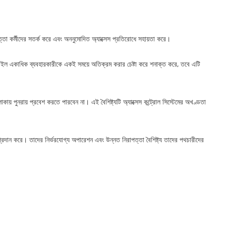
্তা কর্মীদের সতর্ক করে এবং অননুমোদিত অ্যাক্সেস প্রতিরোধে সহায়তা করে।
র্নস্টাইল একাধিক ব্যবহারকারীকে একই সময়ে অতিক্রম করার চেষ্টা করে শনাক্ত করে, তবে এটি
লাকায় পুনরায় প্রবেশ করতে পারবেন না। এই বৈশিষ্ট্যটি অ্যাক্সেস কন্ট্রোল সিস্টেমের অখণ্ডতা
ান প্রদান করে। তাদের নির্ভরযোগ্য অপারেশন এবং উন্নত নিরাপত্তা বৈশিষ্ট্য তাদের পথচারীদের