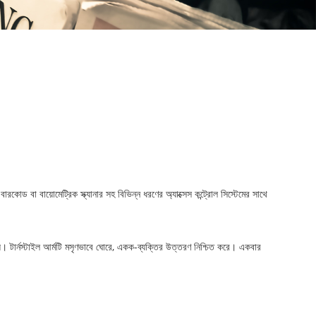
ারকোড বা বায়োমেট্রিক স্ক্যানার সহ বিভিন্ন ধরণের অ্যাক্সেস কন্ট্রোল সিস্টেমের সাথে
। টার্নস্টাইল আর্মটি মসৃণভাবে ঘোরে, একক-ব্যক্তির উত্তরণ নিশ্চিত করে। একবার