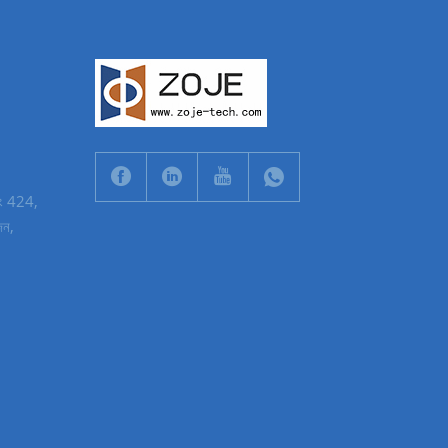
, নং 424,
েন,