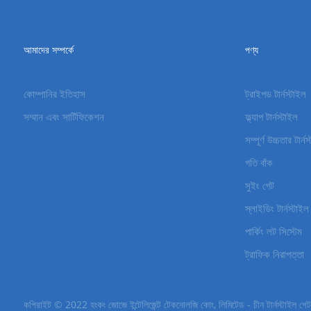
আমাদের সম্পর্কে
পণ্য
কোম্পানির ইতিহাস
ট্রাইপড টার্নস্টাইল
সম্মান এবং সার্টিফিকেশন
ফ্ল্যাপ টার্নস্টাইল
সম্পূর্ণ উচ্চতার টার্ন
গতি বাঁক
সুইং গেট
স্লাইডিং টার্নস্টাইল
পার্কিং লট সিস্টেম
ট্রাফিক নিরাপত্তা
কপিরাইট © 2022 হংকং জোজে ইন্টেলিজেন্ট টেকনোলজি কোং, লিমিটেড - চীন টার্নস্টাইল গেটস, ট্