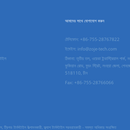
আমাদের সাথে যোগাযোগ করুন
টেলিফোন: +86-755-28767822
ইমেইল: info@zoje-tech.com
স্টাইল
ঠিকানা: তৃতীয় তল, ওয়েডা ইন্ডাস্ট্রিয়াল পার্ক
ফুকিয়ান রোড, ফুচং স্ট্রিট, লংহুয়া জেলা, শেনজ
518110, চীন
Fax: +86-755-28766066
রিপড টার্নস্টাইল উত্পাদনকারী, ফ্ল্যাপ টার্নস্টাইল সরবরাহকারী - সমস্ত অধিকার সংরক্ষিত