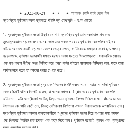
●
2023-08-21
●
7
●
আমাকে একটি বার্তা ছেড়ে দিন
স্বয়ংক্রিয় ঘূর্ণায়মান দরজা ব্যবহারে পাঁচটি ভুল বোঝাবুঝি - হংকং জোজে
1. স্বয়ংক্রিয় ঘূর্ণায়মান দরজা উষ্ণ রাখে না। স্বয়ংক্রিয় ঘূর্ণায়মান দরজাগুলি সাধারণত
তুলনামূলকভাবে বড় হয় এবং অনেক লোক মনে করতে পারে যে ঘূর্ণায়মান দরজাগুলির বাইরের
পরিবেশের সাথে একটি বড় যোগাযোগের ক্ষেত্র রয়েছে, যা নিরোধক সমস্যার কারণ হতে পারে।
প্রকৃতপক্ষে, ঘূর্ণায়মান দরজাগুলি সমস্ত দরজার মধ্যে সবচেয়ে উত্তাপযুক্ত। স্বাভাবিক খোলার
এবং বন্ধ করার নীতির উপর ভিত্তি করে, তারা সর্বদা বাইরের বাতাসকে বিচ্ছিন্ন করে, যাতে তারা
কার্যকরভাবে ঘরের তাপমাত্রা বজায় রাখতে পারে।
2. স্বয়ংক্রিয় ঘূর্ণায়মান দরজা বৃদ্ধ এবং শিশুদের চিমটি করতে পারে। বর্তমানে, সর্বদা ঘূর্ণায়মান
দরজার চিমটি ঘটনার রিপোর্ট রয়েছে, যা অনেক লোককে বিশ্বাস করে যে ঘূর্ণায়মান দরজাগুলি
অনিরাপদ। এটা অনস্বীকার্য যে কিছু নিম্ন-মানের ঘূর্ণায়মান বিশেষ নির্মাতারা খরচ বাঁচাতে দরজার
উৎপাদনে কোণগুলি কেটে দেয়, কিন্তু বেশিরভাগ নির্মাতারা এখনও নিরাপত্তাকে অগ্রাধিকার দেয়।
স্বয়ংক্রিয় ঘূর্ণায়মান দরজার ব্যবহারকারীকে শুধুমাত্র ঘূর্ণায়মান দরজা দিয়ে যাওয়ার সময় বয়স্ক
এবং শিশুদের নিয়মিত রক্ষণাবেক্ষণ এবং যত্ন নিতে হবে। ঘূর্ণায়মান দরজাটি প্রবেশ এবং প্রস্থানের
জন্য একেবারে নিরাপদ পথ।