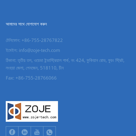
আমাদের সাথে যোগাযোগ করুন
টেলিফোন: +86-755-28767822
ইমেইল: info@zoje-tech.com
ঠিকানা: তৃতীয় তল, ওয়েডা ইন্ডাস্ট্রিয়াল পার্ক, নং 424, ফুকিয়ান রোড, ফুচং স্ট্রিট,
লংহুয়া জেলা, শেনজেন, 518110, চীন
Fax: +86-755-28766066