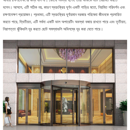
বলেন। আসলে, এটি সঠিক নয়, কারণ স্বয়ংক্রিয় ঘূর্ণন একটি গাড়ির মতো, নিয়মিত পরিদর্শন এবং
রক্ষণাবেক্ষণ প্রয়োজন। প্রথমত, এটি স্বয়ংক্রিয় ঘূর্ণায়মান দরজার পরিষেবা জীবনকে প্রসারিত
করতে পারে, দ্বিতীয়ত, এটি সর্বদা একটি ভাল অপারেটিং অবস্থা বজায় রাখতে পারে এবং তৃতীয়ত,
নিরাপত্তা ঝুঁকিগুলি দূর করতে ছোট সমস্যাগুলি অবিলম্বে দূর করা যেতে পারে।