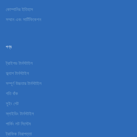
কোম্পানির ইতিহাস
সম্মান এবং সার্টিফিকেশন
পণ্য
ট্রাইপড টার্নস্টাইল
ফ্ল্যাপ টার্নস্টাইল
সম্পূর্ণ উচ্চতার টার্নস্টাইল
গতি বাঁক
সুইং গেট
স্লাইডিং টার্নস্টাইল
পার্কিং লট সিস্টেম
ট্রাফিক নিরাপত্তা