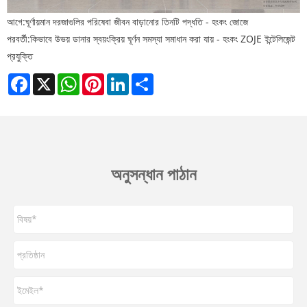
আগে:
ঘূর্ণায়মান দরজাগুলির পরিষেবা জীবন বাড়ানোর তিনটি পদ্ধতি - হংকং জোজে
পরবর্তী:
কিভাবে উভয় ডানার স্বয়ংক্রিয় ঘূর্ণন সমস্যা সমাধান করা যায় - হংকং ZOJE ইন্টেলিজেন্ট
প্রযুক্তি
Facebook
X
WhatsApp
Pinterest
LinkedIn
Share
অনুসন্ধান পাঠান