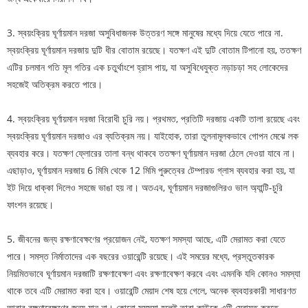
3. স্বয়ংক্রিয় ঘূর্ণায়মান দরজা অসুবিধাজনক উত্তরণ সঙ্গে মানুষের মধ্যে দিয়ে যেতে পারে না.
স্বয়ংক্রিয় ঘূর্ণায়মান দরজায় দুটি ধীর বোতাম রয়েছে। যতক্ষণ এই দুটি বোতাম টিপানো হয়, ততক্ষণ
এটির চলমান গতি মূল গতির এক চতুর্থাংশে হ্রাস পায়, যা অসুবিধেযুক্ত নড়াচড়া সহ লোকেদের
সহজেই অতিক্রম করতে পারে।
4. স্বয়ংক্রিয় ঘূর্ণায়মান দরজা বিরোধী চুরি নয়। প্রথমত, প্রতিটি দরজায় একটি তালা রয়েছে এবং
স্বয়ংক্রিয় ঘূর্ণায়মান দরজাও এর ব্যতিক্রম নয়। যাইহোক, তারা তুলনামূলকভাবে গোপন মেঝে লক
ব্যবহার করে। যতক্ষণ ফ্লোরের তালা বন্ধ থাকবে ততক্ষণ ঘূর্ণায়মান দরজা ঠেলে দেওয়া যাবে না।
এছাড়াও, ঘূর্ণায়মান দরজায় 6 মিমি থেকে 12 মিমি পুরুত্বের টেম্পারড গ্লাস ব্যবহার করা হয়, যা
ইট দিয়ে ধাক্কা দিলেও সহজে ভাঙা হয় না। অতএব, ঘূর্ণায়মান দরজাগুলিরও ভাল অ্যান্টি-চুরি
ফাংশন রয়েছে।
5. জীবনের জন্য রক্ষণাবেক্ষণের প্রয়োজন নেই, যতক্ষণ সমস্যা আছে, এটি মেরামত করা যেতে
পারে। সমস্ত নির্মাতাদের এক বছরের ওয়ারেন্টি রয়েছে। এই সময়ের মধ্যে, প্রস্তুতকারক
নিয়মিতভাবে ঘূর্ণায়মান দরজাটি রক্ষণাবেক্ষণ এবং রক্ষণাবেক্ষণ করবে এবং এমনকি যদি কোনও সমস্যা
থাকে তবে এটি মেরামত করা হবে। ওয়ারেন্টি মেয়াদ শেষ হয়ে গেলে, অনেক ব্যবহারকারী সাধারণত
আবার রক্ষণাবেক্ষণের জন্য যান না। কোনো সমস্যা হলেই তারা কাউকে এটি মেরামত করতে